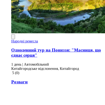
Народні ремесла
Одноденний тур на Пониззя: "Масниця, що
єднає серця"
1 день
| Автомобільний
Китайгородське відслонення, Китайгород
5
(0)
Розваги