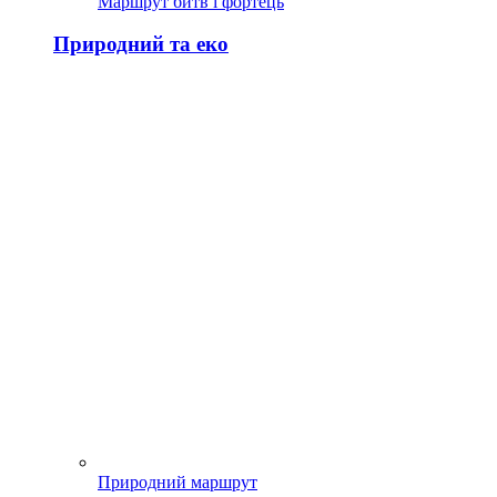
Маршрут битв і фортець
Природний та еко
Природний маршрут