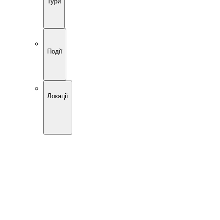
Тури
Події
Локації