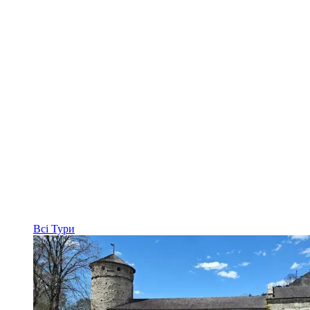
Всі
Тури