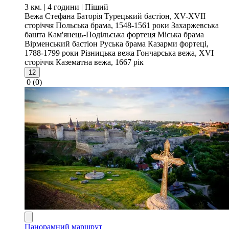
3 км. | 4 години
| Піший
Вежа Стефана Баторія
Турецький бастіон, XV-XVII
сторіччя
Польська брама, 1548-1561 роки
Захаржевська
башта
Кам'янець-Подільська фортеця
Міська брама
Вірменський бастіон
Руська брама
Казарми фортеці,
1788-1799 роки
Різницька вежа
Гончарська вежа, XVI
сторіччя
Казематна вежа, 1667 рік
12
0
(0)
Панорамний маршрут