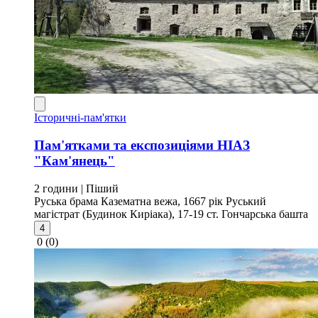
Історичні-пам'ятки
Пам'ятками та експозиціями НІАЗ
"Кам'янець"
2 години
| Піший
Руська брама
Казематна вежа, 1667 рік
Руський
магістрат (Будинок Киріака), 17-19 ст.
Гончарська башта
4
0
(0)