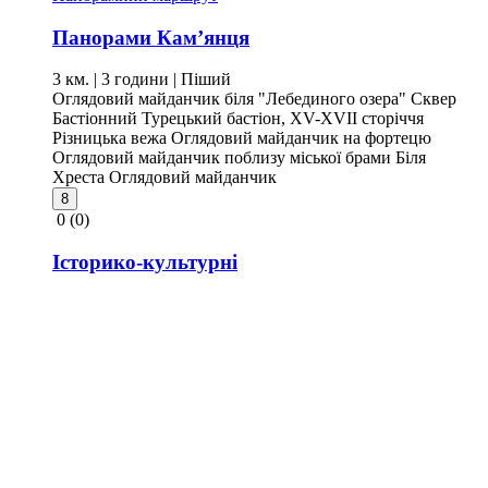
Панорами Кам’янця
3 км. | 3 години
| Піший
Оглядовий майданчик біля "Лебединого озера"
Сквер
Бастіонний
Турецький бастіон, XV-XVII сторіччя
Різницька вежа
Оглядовий майданчик на фортецю
Оглядовий майданчик поблизу міської брами
Біля
Хреста
Оглядовий майданчик
8
0
(0)
Історико-культурні