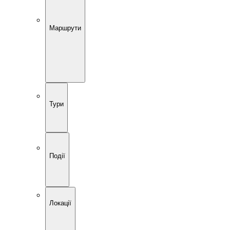
Маршрути
Тури
Події
Локації