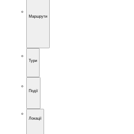
Маршрути
Тури
Події
Локації