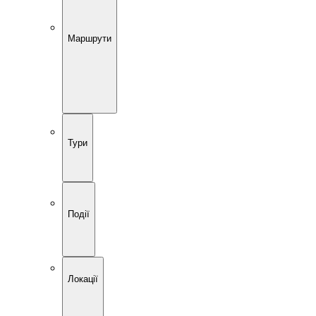
Маршрути
Тури
Події
Локації