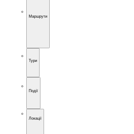
Маршрути
Тури
Події
Локації