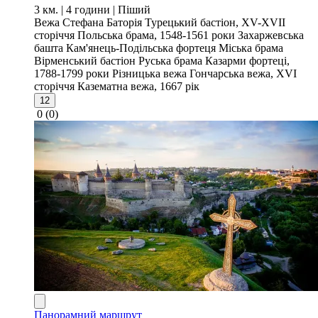
3 км. | 4 години
| Піший
Вежа Стефана Баторія
Турецький бастіон, XV-XVII
сторіччя
Польська брама, 1548-1561 роки
Захаржевська
башта
Кам'янець-Подільська фортеця
Міська брама
Вірменський бастіон
Руська брама
Казарми фортеці,
1788-1799 роки
Різницька вежа
Гончарська вежа, XVI
сторіччя
Казематна вежа, 1667 рік
12
0
(0)
Панорамний маршрут