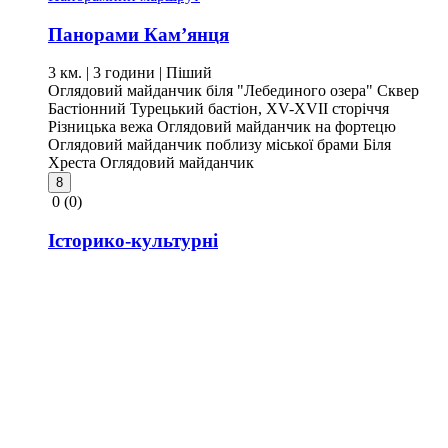
Панорами Кам’янця
3 км. | 3 години
| Піший
Оглядовий майданчик біля "Лебединого озера"
Сквер
Бастіонний
Турецький бастіон, XV-XVII сторіччя
Різницька вежа
Оглядовий майданчик на фортецю
Оглядовий майданчик поблизу міської брами
Біля
Хреста
Оглядовий майданчик
8
0
(0)
Історико-культурні