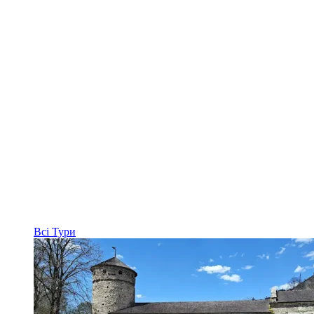
Всі
Тури