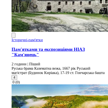
Історичні-пам'ятки
Пам'ятками та експозиціями НІАЗ
"Кам'янець"
2 години
| Піший
Руська брама
Казематна вежа, 1667 рік
Руський
магістрат (Будинок Киріака), 17-19 ст.
Гончарська башта
4
0
(0)