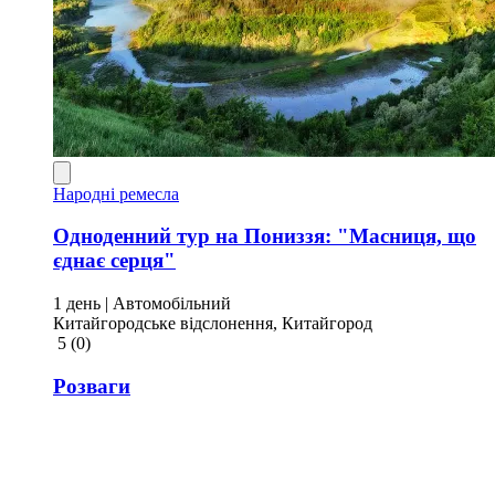
Народні ремесла
Одноденний тур на Пониззя: "Масниця, що
єднає серця"
1 день
| Автомобільний
Китайгородське відслонення, Китайгород
5
(0)
Розваги