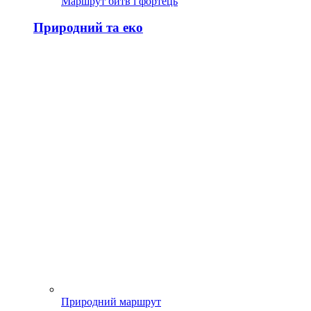
Маршрут битв і фортець
Природний та еко
Природний маршрут