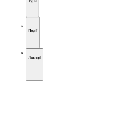
Тури
Події
Локації