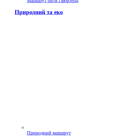
Маршрут битв і фортець
Природний та еко
Природний маршрут