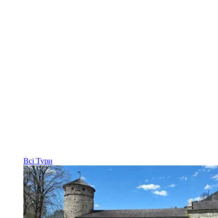
Всі
Тури