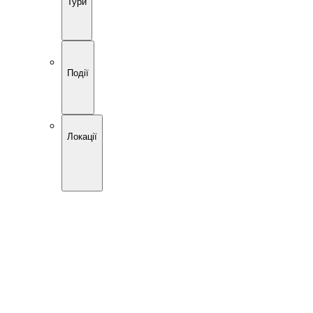
Тури
Події
Локації