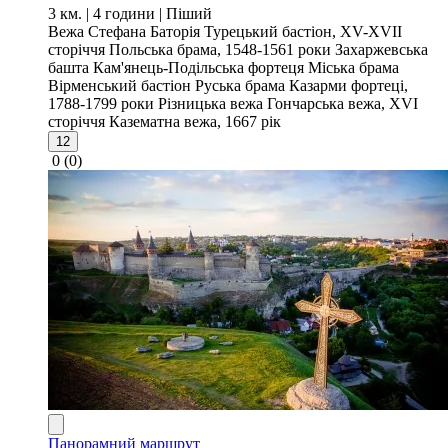
3 км. | 4 години
| Піший
Вежа Стефана Баторія
Турецький бастіон, XV-XVII
сторіччя
Польська брама, 1548-1561 роки
Захаржевська
башта
Кам'янець-Подільська фортеця
Міська брама
Вірменський бастіон
Руська брама
Казарми фортеці,
1788-1799 роки
Різницька вежа
Гончарська вежа, XVI
сторіччя
Казематна вежа, 1667 рік
12
0
(0)
Панорамний маршрут