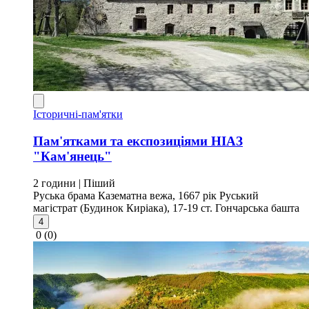
Історичні-пам'ятки
Пам'ятками та експозиціями НІАЗ
"Кам'янець"
2 години
| Піший
Руська брама
Казематна вежа, 1667 рік
Руський
магістрат (Будинок Киріака), 17-19 ст.
Гончарська башта
4
0
(0)