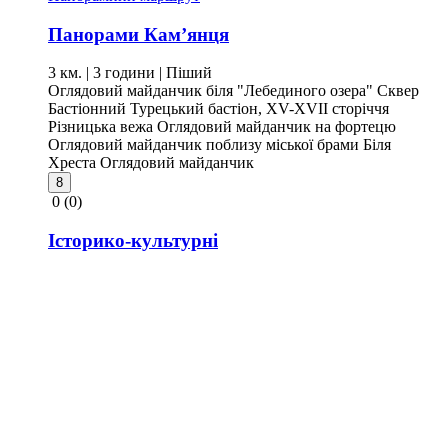
Панорами Кам’янця
3 км. | 3 години
| Піший
Оглядовий майданчик біля "Лебединого озера"
Сквер
Бастіонний
Турецький бастіон, XV-XVII сторіччя
Різницька вежа
Оглядовий майданчик на фортецю
Оглядовий майданчик поблизу міської брами
Біля
Хреста
Оглядовий майданчик
8
0
(0)
Історико-культурні