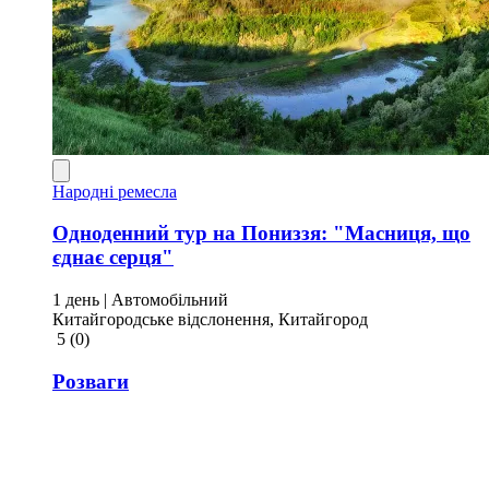
Народні ремесла
Одноденний тур на Пониззя: "Масниця, що
єднає серця"
1 день
| Автомобільний
Китайгородське відслонення, Китайгород
5
(0)
Розваги