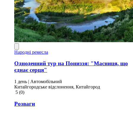
Народні ремесла
Одноденний тур на Пониззя: "Масниця, що
єднає серця"
1 день
| Автомобільний
Китайгородське відслонення, Китайгород
5
(0)
Розваги