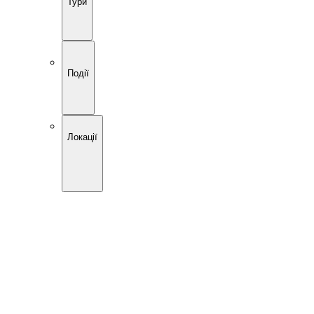
Тури
Події
Локації