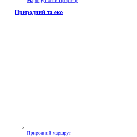
Маршрут битв і фортець
Природний та еко
Природний маршрут