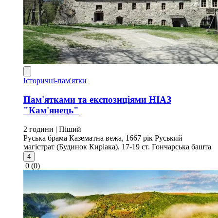
Історичні-пам'ятки
Пам'ятками та експозиціями НІАЗ
"Кам'янець"
2 години
| Піший
Руська брама
Казематна вежа, 1667 рік
Руський
магістрат (Будинок Киріака), 17-19 ст.
Гончарська башта
4
0
(0)