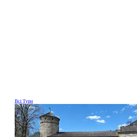
Всі
Тури