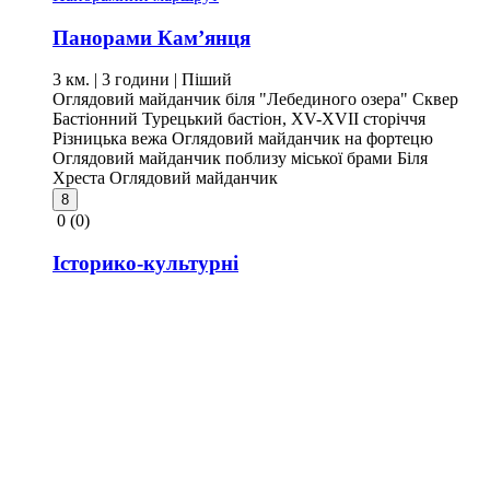
Панорами Кам’янця
3 км. | 3 години
| Піший
Оглядовий майданчик біля "Лебединого озера"
Сквер
Бастіонний
Турецький бастіон, XV-XVII сторіччя
Різницька вежа
Оглядовий майданчик на фортецю
Оглядовий майданчик поблизу міської брами
Біля
Хреста
Оглядовий майданчик
8
0
(0)
Історико-культурні