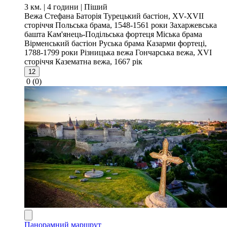
3 км. | 4 години
| Піший
Вежа Стефана Баторія
Турецький бастіон, XV-XVII
сторіччя
Польська брама, 1548-1561 роки
Захаржевська
башта
Кам'янець-Подільська фортеця
Міська брама
Вірменський бастіон
Руська брама
Казарми фортеці,
1788-1799 роки
Різницька вежа
Гончарська вежа, XVI
сторіччя
Казематна вежа, 1667 рік
12
0
(0)
Панорамний маршрут