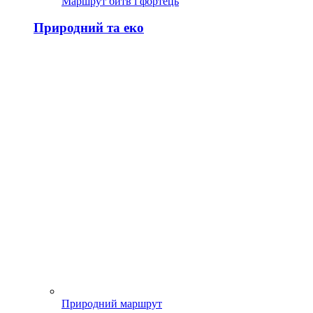
Маршрут битв і фортець
Природний та еко
Природний маршрут