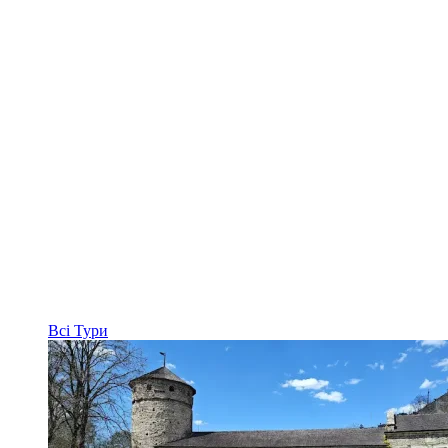
Всі
Тури