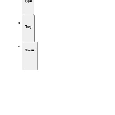
Тури
Події
Локації