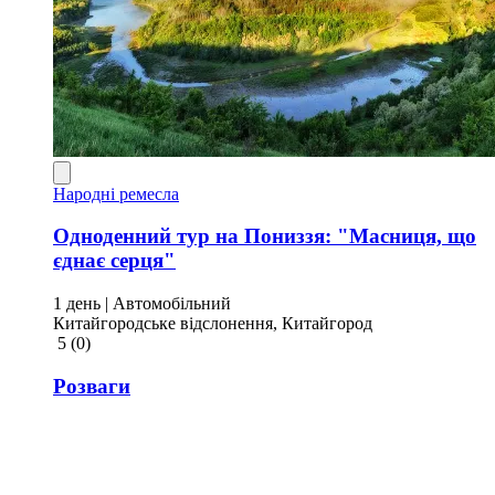
Народні ремесла
Одноденний тур на Пониззя: "Масниця, що
єднає серця"
1 день
| Автомобільний
Китайгородське відслонення, Китайгород
5
(0)
Розваги