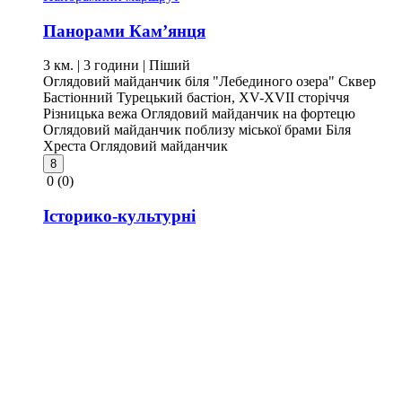
Панорами Кам’янця
3 км. | 3 години
| Піший
Оглядовий майданчик біля "Лебединого озера"
Сквер
Бастіонний
Турецький бастіон, XV-XVII сторіччя
Різницька вежа
Оглядовий майданчик на фортецю
Оглядовий майданчик поблизу міської брами
Біля
Хреста
Оглядовий майданчик
8
0
(0)
Історико-культурні