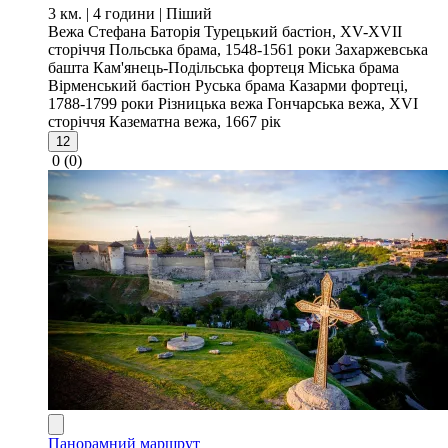
3 км. | 4 години
| Піший
Вежа Стефана Баторія
Турецький бастіон, XV-XVII
сторіччя
Польська брама, 1548-1561 роки
Захаржевська
башта
Кам'янець-Подільська фортеця
Міська брама
Вірменський бастіон
Руська брама
Казарми фортеці,
1788-1799 роки
Різницька вежа
Гончарська вежа, XVI
сторіччя
Казематна вежа, 1667 рік
12
0
(0)
Панорамний маршрут