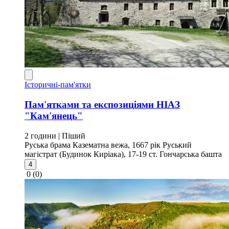
Історичні-пам'ятки
Пам'ятками та експозиціями НІАЗ
"Кам'янець"
2 години
| Піший
Руська брама
Казематна вежа, 1667 рік
Руський
магістрат (Будинок Киріака), 17-19 ст.
Гончарська башта
4
0
(0)