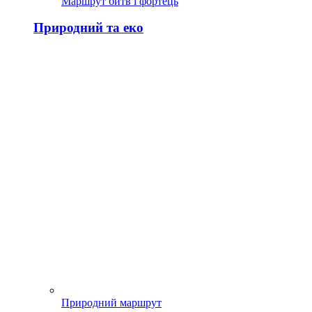
Маршрут битв і фортець
Природний та еко
Природний маршрут