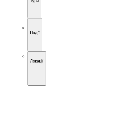
Тури
Події
Локації