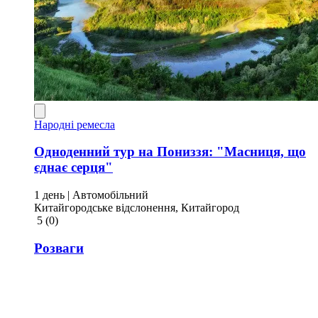
Народні ремесла
Одноденний тур на Пониззя: "Масниця, що
єднає серця"
1 день
| Автомобільний
Китайгородське відслонення, Китайгород
5
(0)
Розваги