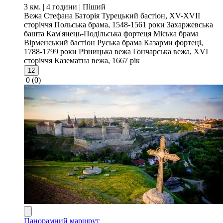
3 км. | 4 години
| Піший
Вежа Стефана Баторія
Турецький бастіон, XV-XVII
сторіччя
Польська брама, 1548-1561 роки
Захаржевська
башта
Кам'янець-Подільська фортеця
Міська брама
Вірменський бастіон
Руська брама
Казарми фортеці,
1788-1799 роки
Різницька вежа
Гончарська вежа, XVI
сторіччя
Казематна вежа, 1667 рік
12
0
(0)
Панорамний маршрут