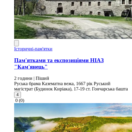
Історичні-пам'ятки
Пам'ятками та експозиціями НІАЗ
"Кам'янець"
2 години
| Піший
Руська брама
Казематна вежа, 1667 рік
Руський
магістрат (Будинок Киріака), 17-19 ст.
Гончарська башта
4
0
(0)