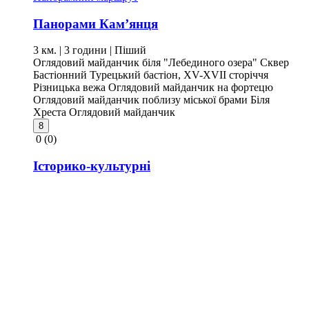
Панорами Кам’янця
3 км. | 3 години
| Піший
Оглядовий майданчик біля "Лебединого озера"
Сквер
Бастіонний
Турецький бастіон, XV-XVII сторіччя
Різницька вежа
Оглядовий майданчик на фортецю
Оглядовий майданчик поблизу міської брами
Біля
Хреста
Оглядовий майданчик
8
0
(0)
Історико-культурні