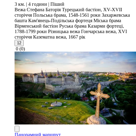
3 км. | 4 години
| Піший
Вежа Стефана Баторія
Турецький бастіон, XV-XVII
сторіччя
Польська брама, 1548-1561 роки
Захаржевська
башта
Кам'янець-Подільська фортеця
Міська брама
Вірменський бастіон
Руська брама
Казарми фортеці,
1788-1799 роки
Різницька вежа
Гончарська вежа, XVI
сторіччя
Казематна вежа, 1667 рік
12
0
(0)
Панорамний маршрут