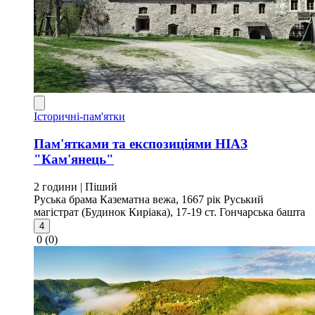
Історичні-пам'ятки
Пам'ятками та експозиціями НІАЗ
"Кам'янець"
2 години
| Піший
Руська брама
Казематна вежа, 1667 рік
Руський
магістрат (Будинок Киріака), 17-19 ст.
Гончарська башта
4
0
(0)