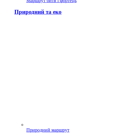
Маршрут битв і фортець
Природний та еко
Природний маршрут