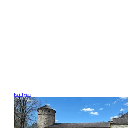
Всі
Тури