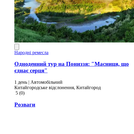
Народні ремесла
Одноденний тур на Пониззя: "Масниця, що
єднає серця"
1 день
| Автомобільний
Китайгородське відслонення, Китайгород
5
(0)
Розваги