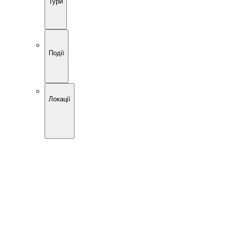
Тури
Події
Локації