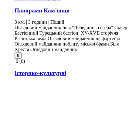
Панорами Кам’янця
3 км. | 3 години
| Піший
Оглядовий майданчик біля "Лебединого озера"
Сквер
Бастіонний
Турецький бастіон, XV-XVII сторіччя
Різницька вежа
Оглядовий майданчик на фортецю
Оглядовий майданчик поблизу міської брами
Біля
Хреста
Оглядовий майданчик
8
0
(0)
Історико-культурні