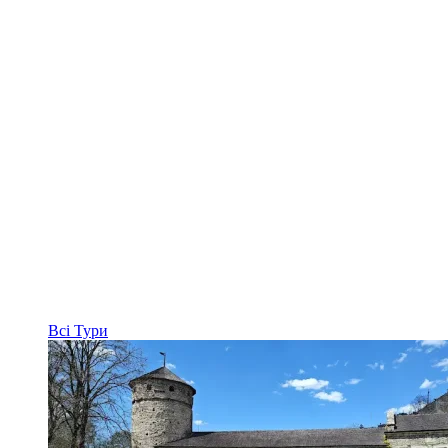
Всі
Тури