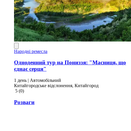
Народні ремесла
Одноденний тур на Пониззя: "Масниця, що
єднає серця"
1 день
| Автомобільний
Китайгородське відслонення, Китайгород
5
(0)
Розваги