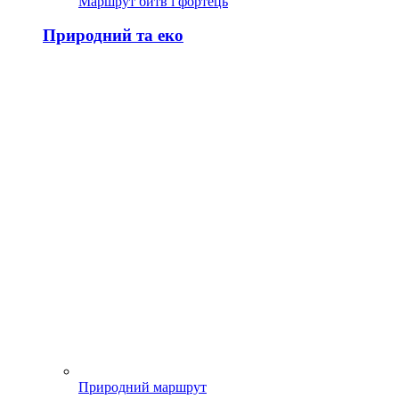
Маршрут битв і фортець
Природний та еко
Природний маршрут