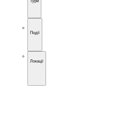
Тури
Події
Локації