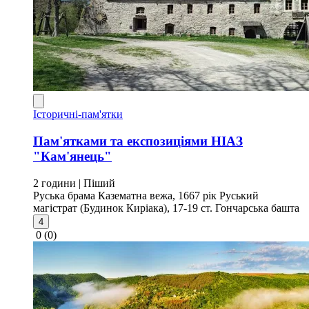
Історичні-пам'ятки
Пам'ятками та експозиціями НІАЗ
"Кам'янець"
2 години
| Піший
Руська брама
Казематна вежа, 1667 рік
Руський
магістрат (Будинок Киріака), 17-19 ст.
Гончарська башта
4
0
(0)