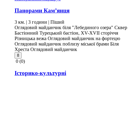
Панорами Кам’янця
3 км. | 3 години
| Піший
Оглядовий майданчик біля "Лебединого озера"
Сквер
Бастіонний
Турецький бастіон, XV-XVII сторіччя
Різницька вежа
Оглядовий майданчик на фортецю
Оглядовий майданчик поблизу міської брами
Біля
Хреста
Оглядовий майданчик
8
0
(0)
Історико-культурні