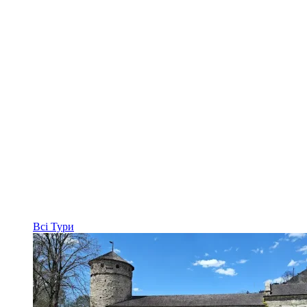
Всі
Тури