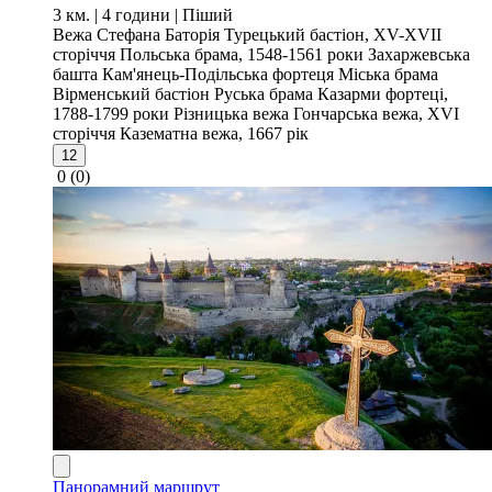
3 км. | 4 години
| Піший
Вежа Стефана Баторія
Турецький бастіон, XV-XVII
сторіччя
Польська брама, 1548-1561 роки
Захаржевська
башта
Кам'янець-Подільська фортеця
Міська брама
Вірменський бастіон
Руська брама
Казарми фортеці,
1788-1799 роки
Різницька вежа
Гончарська вежа, XVI
сторіччя
Казематна вежа, 1667 рік
12
0
(0)
Панорамний маршрут