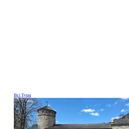
Всі
Тури