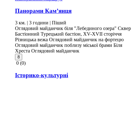
Панорами Кам’янця
3 км. | 3 години
| Піший
Оглядовий майданчик біля "Лебединого озера"
Сквер
Бастіонний
Турецький бастіон, XV-XVII сторіччя
Різницька вежа
Оглядовий майданчик на фортецю
Оглядовий майданчик поблизу міської брами
Біля
Хреста
Оглядовий майданчик
8
0
(0)
Історико-культурні