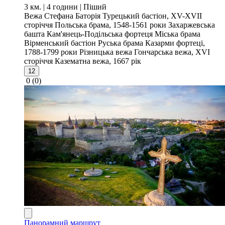
3 км. | 4 години
| Піший
Вежа Стефана Баторія
Турецький бастіон, XV-XVII
сторіччя
Польська брама, 1548-1561 роки
Захаржевська
башта
Кам'янець-Подільська фортеця
Міська брама
Вірменський бастіон
Руська брама
Казарми фортеці,
1788-1799 роки
Різницька вежа
Гончарська вежа, XVI
сторіччя
Казематна вежа, 1667 рік
12
0
(0)
Панорамний маршрут