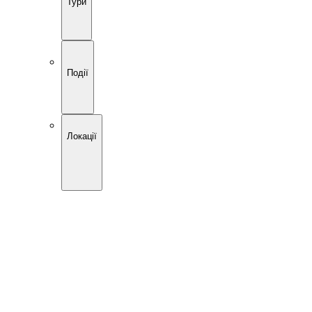
Тури
Події
Локації