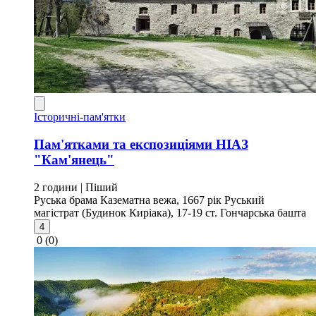
Історичні-пам'ятки
Пам'ятками та експозиціями НІАЗ
"Кам'янець"
2 години
| Піший
Руська брама
Казематна вежа, 1667 рік
Руський
магістрат (Будинок Киріака), 17-19 ст.
Гончарська башта
4
0
(0)