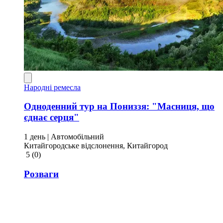
Народні ремесла
Одноденний тур на Пониззя: "Масниця, що
єднає серця"
1 день
| Автомобільний
Китайгородське відслонення, Китайгород
5
(0)
Розваги