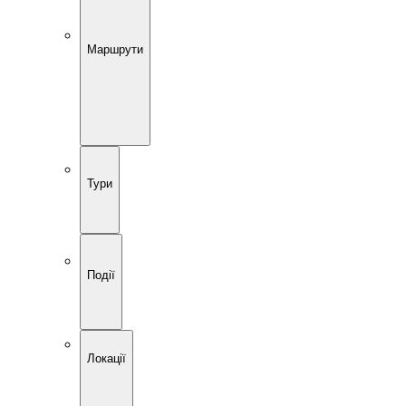
Маршрути
Тури
Події
Локації