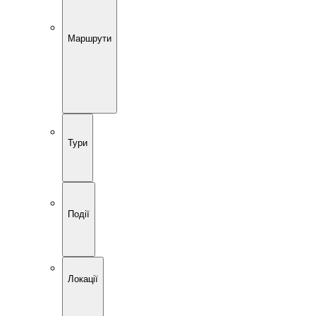
Маршрути
Тури
Події
Локації