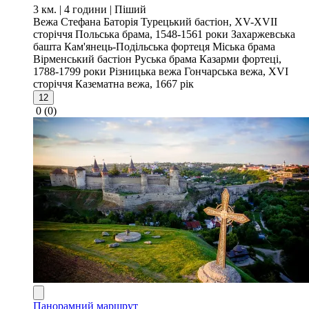
3 км. | 4 години
| Піший
Вежа Стефана Баторія
Турецький бастіон, XV-XVII
сторіччя
Польська брама, 1548-1561 роки
Захаржевська
башта
Кам'янець-Подільська фортеця
Міська брама
Вірменський бастіон
Руська брама
Казарми фортеці,
1788-1799 роки
Різницька вежа
Гончарська вежа, XVI
сторіччя
Казематна вежа, 1667 рік
12
0
(0)
Панорамний маршрут