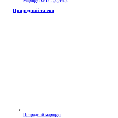
Маршрут битв і фортець
Природний та еко
Природний маршрут