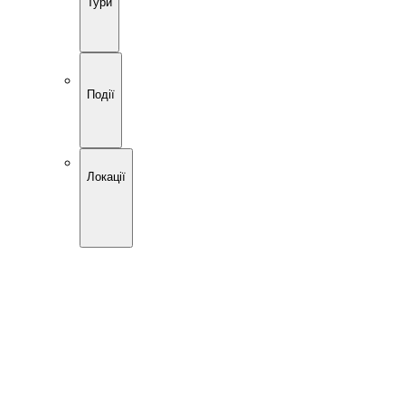
Тури
Події
Локації