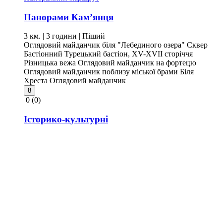
Панорами Кам’янця
3 км. | 3 години
| Піший
Оглядовий майданчик біля "Лебединого озера"
Сквер
Бастіонний
Турецький бастіон, XV-XVII сторіччя
Різницька вежа
Оглядовий майданчик на фортецю
Оглядовий майданчик поблизу міської брами
Біля
Хреста
Оглядовий майданчик
8
0
(0)
Історико-культурні