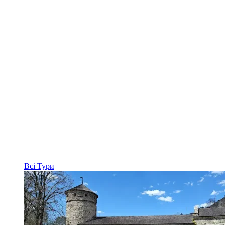
Всі
Тури