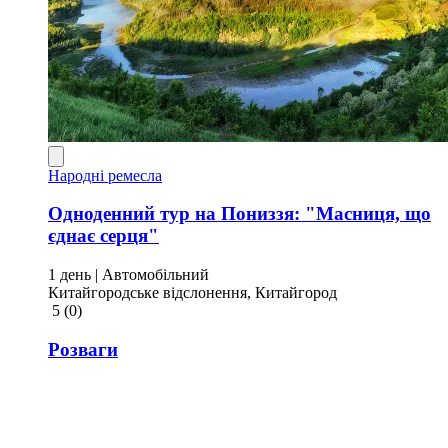
Народні ремесла
Одноденний тур на Пониззя: "Масниця, що
єднає серця"
1 день
| Автомобільний
Китайгородське відслонення, Китайгород
5
(0)
Розваги