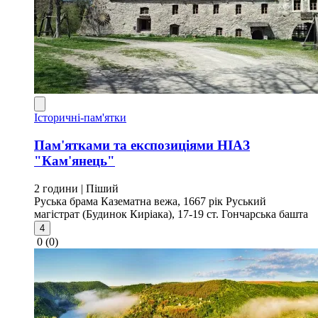
Історичні-пам'ятки
Пам'ятками та експозиціями НІАЗ
"Кам'янець"
2 години
| Піший
Руська брама
Казематна вежа, 1667 рік
Руський
магістрат (Будинок Киріака), 17-19 ст.
Гончарська башта
4
0
(0)