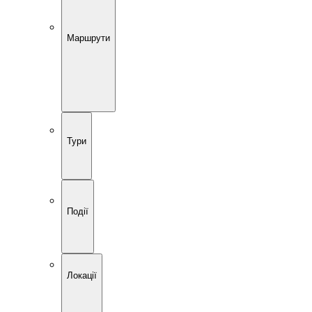
Маршрути
Тури
Події
Локації