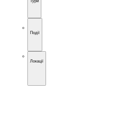
Тури
Події
Локації