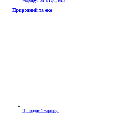
Маршрут битв і фортець
Природний та еко
Природний маршрут