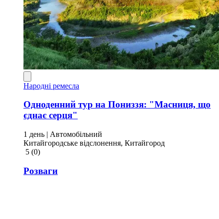
Народні ремесла
Одноденний тур на Пониззя: "Масниця, що
єднає серця"
1 день
| Автомобільний
Китайгородське відслонення, Китайгород
5
(0)
Розваги