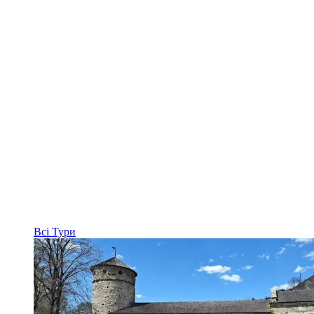
Всі
Тури