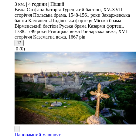
3 км. | 4 години
| Піший
Вежа Стефана Баторія
Турецький бастіон, XV-XVII
сторіччя
Польська брама, 1548-1561 роки
Захаржевська
башта
Кам'янець-Подільська фортеця
Міська брама
Вірменський бастіон
Руська брама
Казарми фортеці,
1788-1799 роки
Різницька вежа
Гончарська вежа, XVI
сторіччя
Казематна вежа, 1667 рік
12
0
(0)
Панорамний маршрут