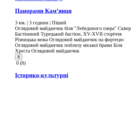
Панорами Кам’янця
3 км. | 3 години
| Піший
Оглядовий майданчик біля "Лебединого озера"
Сквер
Бастіонний
Турецький бастіон, XV-XVII сторіччя
Різницька вежа
Оглядовий майданчик на фортецю
Оглядовий майданчик поблизу міської брами
Біля
Хреста
Оглядовий майданчик
8
0
(0)
Історико-культурні