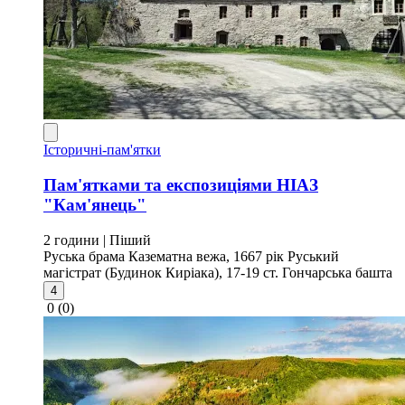
Історичні-пам'ятки
Пам'ятками та експозиціями НІАЗ
"Кам'янець"
2 години
| Піший
Руська брама
Казематна вежа, 1667 рік
Руський
магістрат (Будинок Киріака), 17-19 ст.
Гончарська башта
4
0
(0)