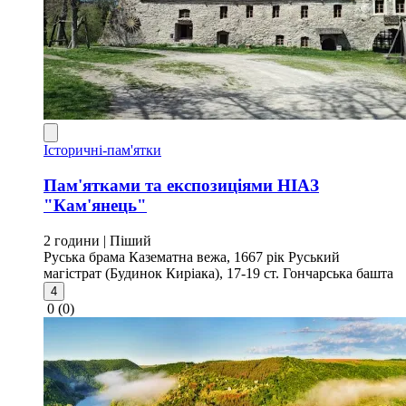
Історичні-пам'ятки
Пам'ятками та експозиціями НІАЗ
"Кам'янець"
2 години
| Піший
Руська брама
Казематна вежа, 1667 рік
Руський
магістрат (Будинок Киріака), 17-19 ст.
Гончарська башта
4
0
(0)