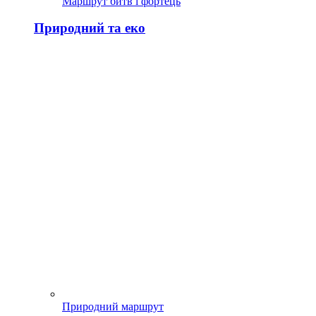
Маршрут битв і фортець
Природний та еко
Природний маршрут