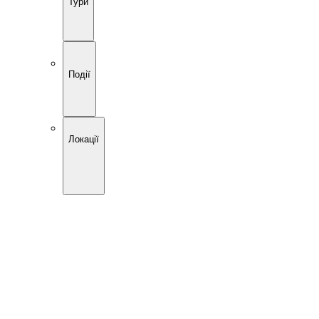
Тури
Події
Локації