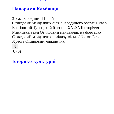
Панорами Кам’янця
3 км. | 3 години
| Піший
Оглядовий майданчик біля "Лебединого озера"
Сквер
Бастіонний
Турецький бастіон, XV-XVII сторіччя
Різницька вежа
Оглядовий майданчик на фортецю
Оглядовий майданчик поблизу міської брами
Біля
Хреста
Оглядовий майданчик
8
0
(0)
Історико-культурні