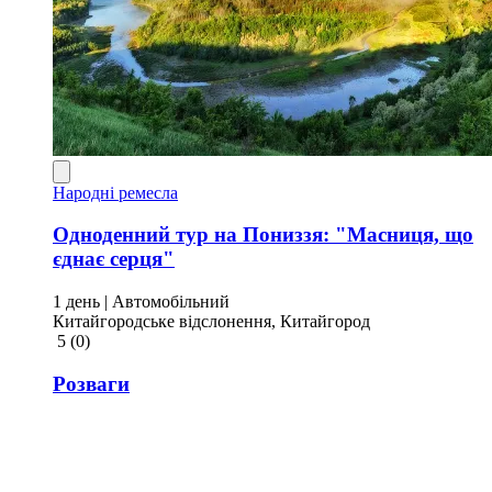
Народні ремесла
Одноденний тур на Пониззя: "Масниця, що
єднає серця"
1 день
| Автомобільний
Китайгородське відслонення, Китайгород
5
(0)
Розваги