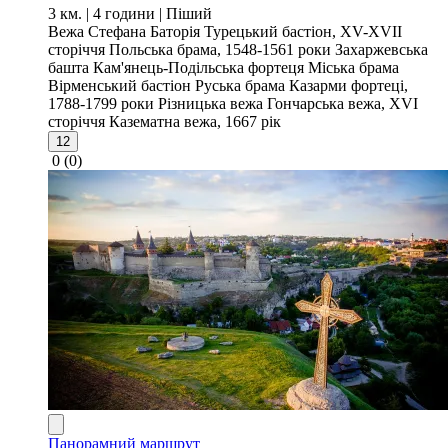
3 км. | 4 години
| Піший
Вежа Стефана Баторія
Турецький бастіон, XV-XVII
сторіччя
Польська брама, 1548-1561 роки
Захаржевська
башта
Кам'янець-Подільська фортеця
Міська брама
Вірменський бастіон
Руська брама
Казарми фортеці,
1788-1799 роки
Різницька вежа
Гончарська вежа, XVI
сторіччя
Казематна вежа, 1667 рік
12
0
(0)
Панорамний маршрут