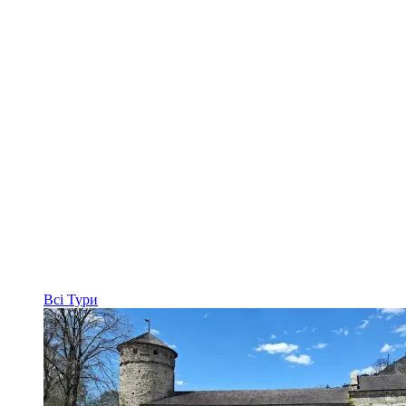
Всі
Тури