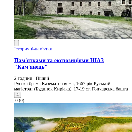
Історичні-пам'ятки
Пам'ятками та експозиціями НІАЗ
"Кам'янець"
2 години
| Піший
Руська брама
Казематна вежа, 1667 рік
Руський
магістрат (Будинок Киріака), 17-19 ст.
Гончарська башта
4
0
(0)