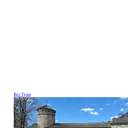
Всі
Тури