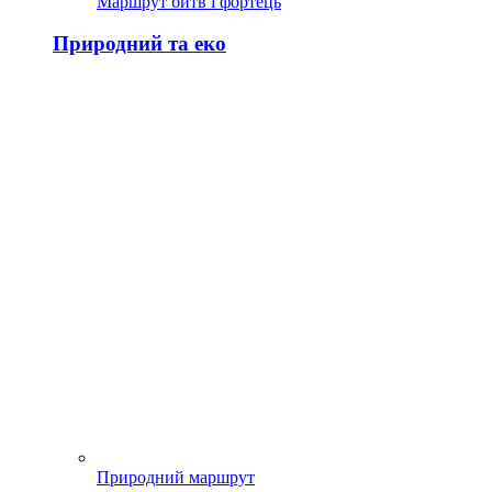
Маршрут битв і фортець
Природний та еко
Природний маршрут