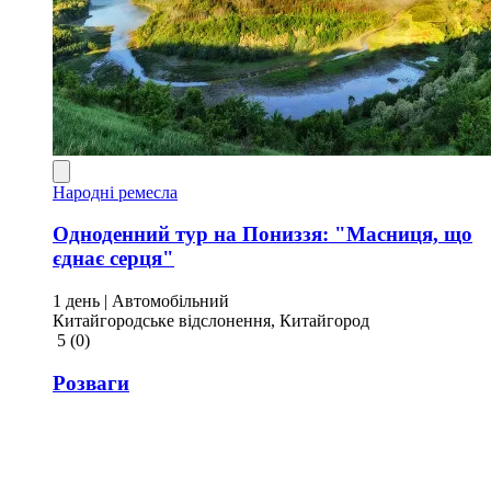
Народні ремесла
Одноденний тур на Пониззя: "Масниця, що
єднає серця"
1 день
| Автомобільний
Китайгородське відслонення, Китайгород
5
(0)
Розваги