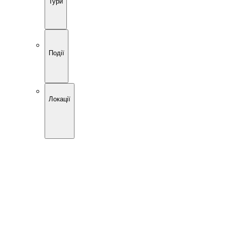
Тури
Події
Локації