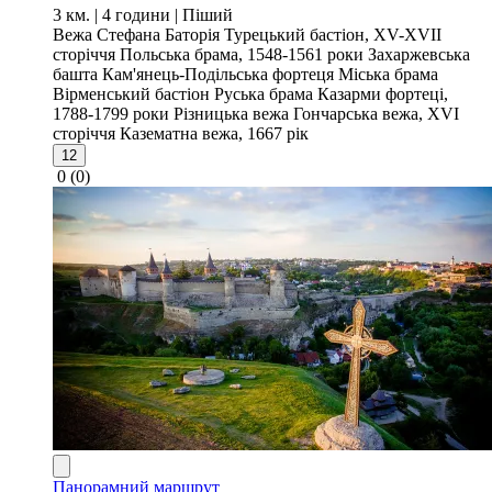
3 км. | 4 години
| Піший
Вежа Стефана Баторія
Турецький бастіон, XV-XVII
сторіччя
Польська брама, 1548-1561 роки
Захаржевська
башта
Кам'янець-Подільська фортеця
Міська брама
Вірменський бастіон
Руська брама
Казарми фортеці,
1788-1799 роки
Різницька вежа
Гончарська вежа, XVI
сторіччя
Казематна вежа, 1667 рік
12
0
(0)
Панорамний маршрут