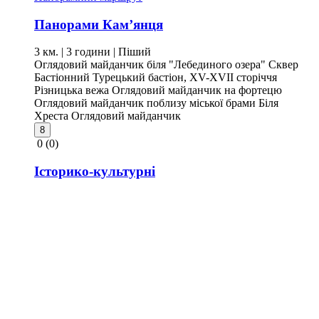
Панорами Кам’янця
3 км. | 3 години
| Піший
Оглядовий майданчик біля "Лебединого озера"
Сквер
Бастіонний
Турецький бастіон, XV-XVII сторіччя
Різницька вежа
Оглядовий майданчик на фортецю
Оглядовий майданчик поблизу міської брами
Біля
Хреста
Оглядовий майданчик
8
0
(0)
Історико-культурні