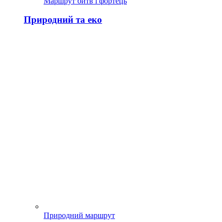
Маршрут битв і фортець
Природний та еко
Природний маршрут