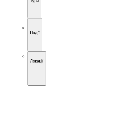
Тури
Події
Локації