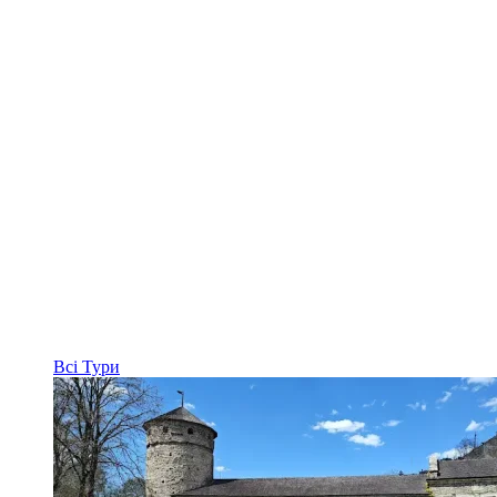
Всі
Тури