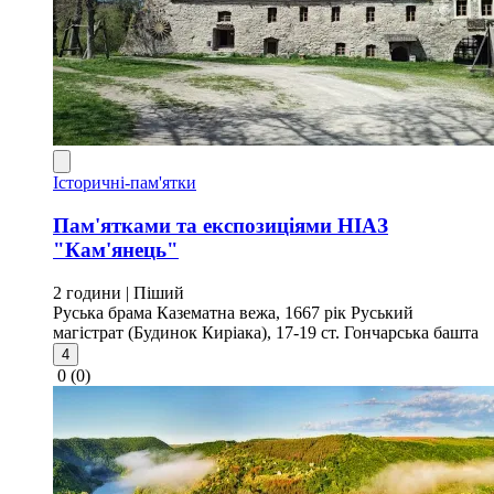
Історичні-пам'ятки
Пам'ятками та експозиціями НІАЗ
"Кам'янець"
2 години
| Піший
Руська брама
Казематна вежа, 1667 рік
Руський
магістрат (Будинок Киріака), 17-19 ст.
Гончарська башта
4
0
(0)