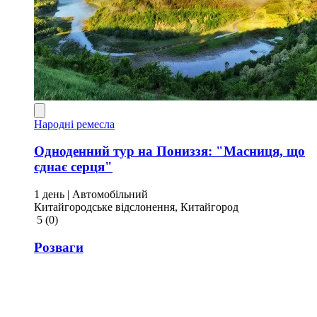
Народні ремесла
Одноденний тур на Пониззя: "Масниця, що
єднає серця"
1 день
| Автомобільний
Китайгородське відслонення, Китайгород
5
(0)
Розваги