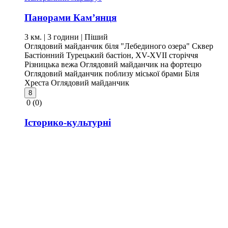
Панорами Кам’янця
3 км. | 3 години
| Піший
Оглядовий майданчик біля "Лебединого озера"
Сквер
Бастіонний
Турецький бастіон, XV-XVII сторіччя
Різницька вежа
Оглядовий майданчик на фортецю
Оглядовий майданчик поблизу міської брами
Біля
Хреста
Оглядовий майданчик
8
0
(0)
Історико-культурні