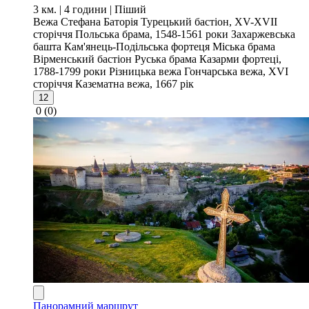
3 км. | 4 години
| Піший
Вежа Стефана Баторія
Турецький бастіон, XV-XVII
сторіччя
Польська брама, 1548-1561 роки
Захаржевська
башта
Кам'янець-Подільська фортеця
Міська брама
Вірменський бастіон
Руська брама
Казарми фортеці,
1788-1799 роки
Різницька вежа
Гончарська вежа, XVI
сторіччя
Казематна вежа, 1667 рік
12
0
(0)
Панорамний маршрут