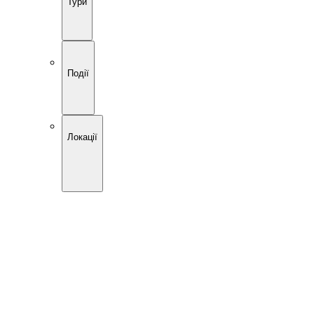
Тури
Події
Локації