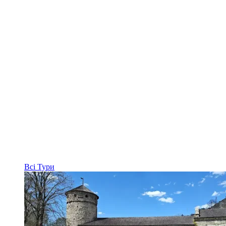
Всі
Тури