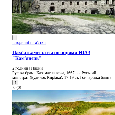
Історичні-пам'ятки
Пам'ятками та експозиціями НІАЗ
"Кам'янець"
2 години
| Піший
Руська брама
Казематна вежа, 1667 рік
Руський
магістрат (Будинок Киріака), 17-19 ст.
Гончарська башта
4
0
(0)