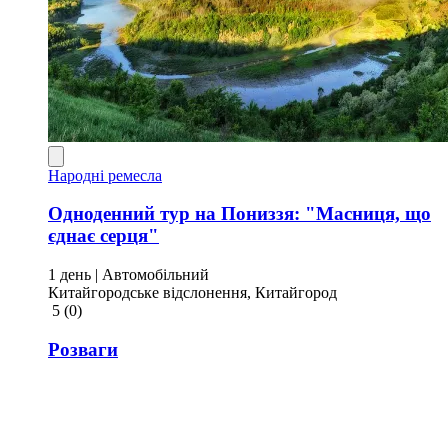
Народні ремесла
Одноденний тур на Пониззя: "Масниця, що
єднає серця"
1 день
| Автомобільний
Китайгородське відслонення, Китайгород
5
(0)
Розваги