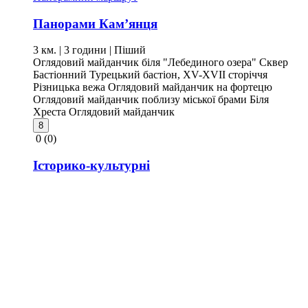
Панорами Кам’янця
3 км. | 3 години
| Піший
Оглядовий майданчик біля "Лебединого озера"
Сквер
Бастіонний
Турецький бастіон, XV-XVII сторіччя
Різницька вежа
Оглядовий майданчик на фортецю
Оглядовий майданчик поблизу міської брами
Біля
Хреста
Оглядовий майданчик
8
0
(0)
Історико-культурні