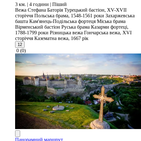
3 км. | 4 години
| Піший
Вежа Стефана Баторія
Турецький бастіон, XV-XVII
сторіччя
Польська брама, 1548-1561 роки
Захаржевська
башта
Кам'янець-Подільська фортеця
Міська брама
Вірменський бастіон
Руська брама
Казарми фортеці,
1788-1799 роки
Різницька вежа
Гончарська вежа, XVI
сторіччя
Казематна вежа, 1667 рік
12
0
(0)
Панорамний маршрут