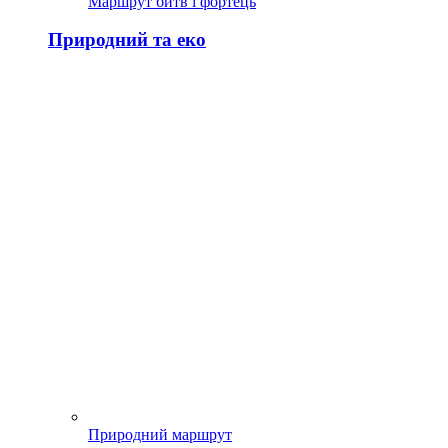
Маршрут битв і фортець
Природний та еко
Природний маршрут