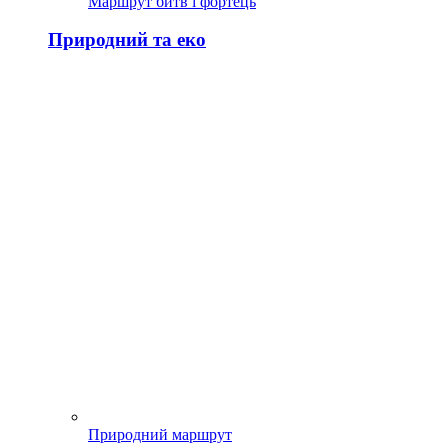
Маршрут битв і фортець
Природний та еко
Природний маршрут