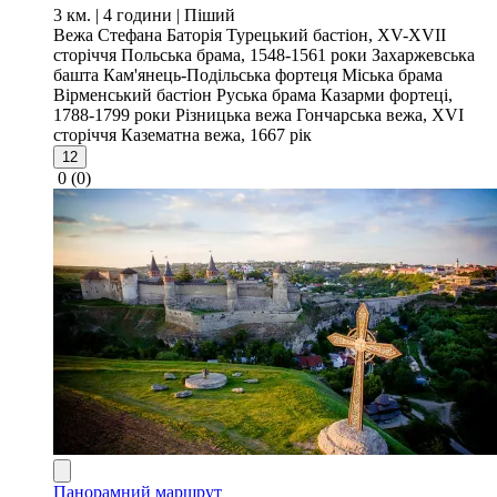
3 км. | 4 години
| Піший
Вежа Стефана Баторія
Турецький бастіон, XV-XVII
сторіччя
Польська брама, 1548-1561 роки
Захаржевська
башта
Кам'янець-Подільська фортеця
Міська брама
Вірменський бастіон
Руська брама
Казарми фортеці,
1788-1799 роки
Різницька вежа
Гончарська вежа, XVI
сторіччя
Казематна вежа, 1667 рік
12
0
(0)
Панорамний маршрут