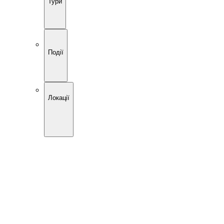
Тури
Події
Локації