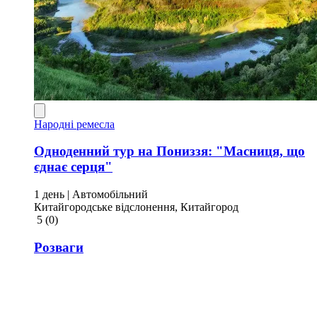
Народні ремесла
Одноденний тур на Пониззя: "Масниця, що
єднає серця"
1 день
| Автомобільний
Китайгородське відслонення, Китайгород
5
(0)
Розваги