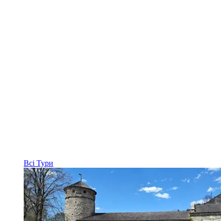
Всі
Тури