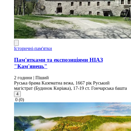
Історичні-пам'ятки
Пам'ятками та експозиціями НІАЗ
"Кам'янець"
2 години
| Піший
Руська брама
Казематна вежа, 1667 рік
Руський
магістрат (Будинок Киріака), 17-19 ст.
Гончарська башта
4
0
(0)