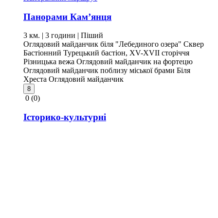
Панорами Кам’янця
3 км. | 3 години
| Піший
Оглядовий майданчик біля "Лебединого озера"
Сквер
Бастіонний
Турецький бастіон, XV-XVII сторіччя
Різницька вежа
Оглядовий майданчик на фортецю
Оглядовий майданчик поблизу міської брами
Біля
Хреста
Оглядовий майданчик
8
0
(0)
Історико-культурні